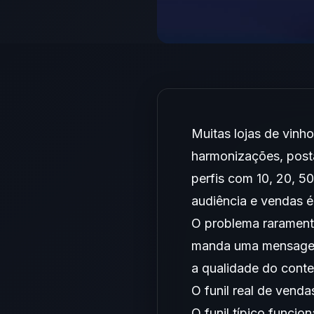
Muitas lojas de vin
harmonizações, posta
perfis com 10, 20, 5
audiência e vendas é 
O problema raramente
manda uma mensagem 
a qualidade do cont
O funil real de venda
O funil típico funcio