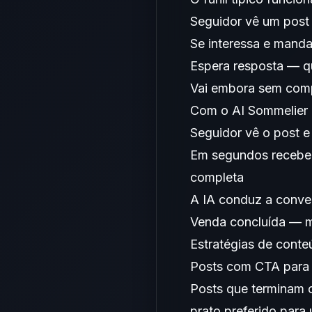
Seguidor vê um post
Se interessa e mand
Espera resposta — q
Vai embora sem com
Com o AI Sommelier 
Seguidor vê o post
Em segundos recebe 
completa
A IA conduz a convers
Venda concluída — 
Estratégias de cont
Posts com CTA para
Posts que terminam 
prato preferido par