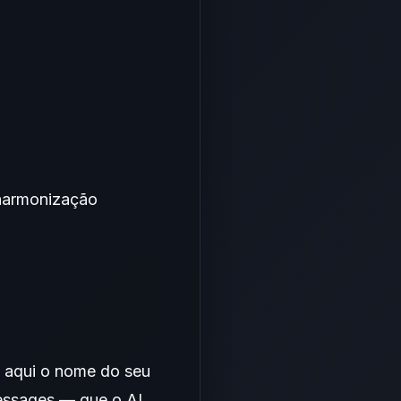
 harmonização
 aqui o nome do seu
essages — que o AI