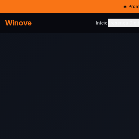
🔥 Pro
Winove
Início
Presença Digit
PRESENÇA DIG
Serviço
Sites, SEO
Templat
Sites pro
Hosped
5 GB SSD 
E-mail 
E-mail co
Chat W
Multi-ate
Chatbot
IA no Wh