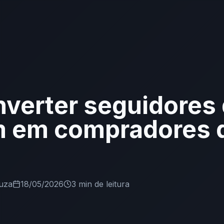
verter seguidores
m em compradores 
uza
18/05/2026
3 min
de leitura