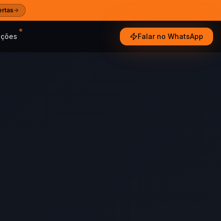
ertas
oções
Falar no WhatsApp
e tendências
ultados reais
especialistas
Ajuda
 e guias das