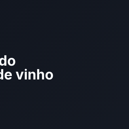
 do
de vinho