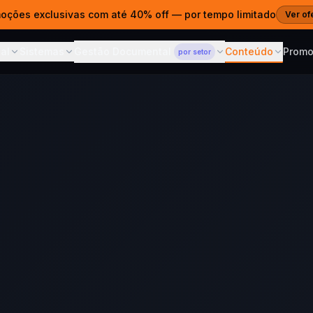
moções exclusivas com até 40% off — por tempo limitado
Ver of
al
Sistemas
Gestão Documental
Conteúdo
Prom
por setor
ITAL
SISTEMAS
CONTEÚDO
GESTÃO DOCUMENTAL
— POR SETOR
s Web
Gestão Documental
Blog
Para Advocacia
 e estratégia digital
ECM em nuvem para qualquer
Dicas, cases 
Prazos, ART e acesso por
setor
cliente
es Prontos
Cases
Sistema de Propostas
Para Clínicas
ntos para publicar
Projetos e res
Propostas que fecham
Prontuários CFM e LGPD
vendas
agem Web
Cursos
Para Contabilidade
· SSL · R$690/ano
Aprenda com 
AI Sommelier
SPED, ECF e portal por CNPJ
IA para lojas de vinho e spirits
Corporativo
Central de 
Para Construtoras
m domínio próprio
Documentação
ferramentas
ARTs, revisões e acesso no
Calcular ROI — AI
Grátis
canteiro
hatsApp & CRM
Sommelier
ndentes e chatbot
Veja o retorno em 30
segundos
 com IA
atsApp 24/7