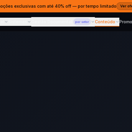
moções exclusivas com até 40% off — por tempo limitado
Ver of
al
Sistemas
Gestão Documental
Conteúdo
Prom
por setor
ITAL
SISTEMAS
CONTEÚDO
GESTÃO DOCUMENTAL
— POR SETOR
s Web
Gestão Documental
Blog
Para Advocacia
 e estratégia digital
ECM em nuvem para qualquer
Dicas, cases 
Prazos, ART e acesso por
setor
cliente
es Prontos
Cases
Sistema de Propostas
Para Clínicas
ntos para publicar
Projetos e res
Propostas que fecham
Prontuários CFM e LGPD
vendas
agem Web
Cursos
Para Contabilidade
· SSL · R$690/ano
Aprenda com 
AI Sommelier
SPED, ECF e portal por CNPJ
IA para lojas de vinho e spirits
Corporativo
Central de 
Para Construtoras
m domínio próprio
Documentação
ferramentas
ARTs, revisões e acesso no
Calcular ROI — AI
Grátis
canteiro
hatsApp & CRM
Sommelier
ndentes e chatbot
Veja o retorno em 30
segundos
 com IA
atsApp 24/7