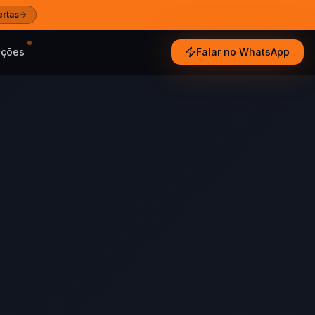
ertas
oções
Falar no WhatsApp
e tendências
ultados reais
especialistas
Ajuda
 e guias das