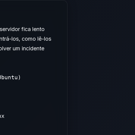
ervidor fica lento
trá-los, como lê-los
olver um incidente
buntu)

x
