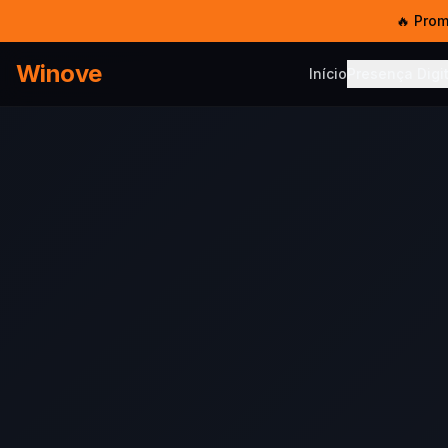
🔥 Pro
Winove
Início
Presença Digit
PRESENÇA DIG
Serviço
Sites, SEO
Templat
Sites pro
Hosped
5 GB SSD 
E-mail 
E-mail co
Chat W
Multi-ate
Chatbot
IA no Wh