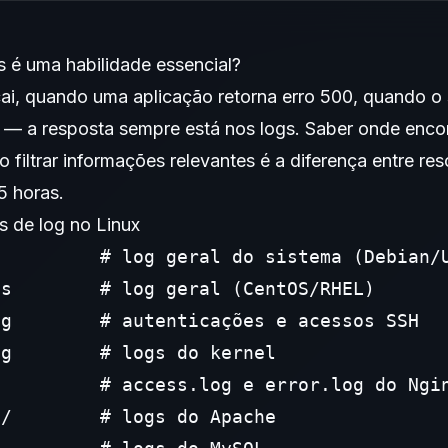
s é uma habilidade essencial?
i, quando uma aplicação retorna erro 500, quando o s
— a resposta sempre está nos logs. Saber onde encon
filtrar informações relevantes é a diferença entre res
5 horas.
s de log no Linux
         # log geral do sistema (Debian/U
s        # log geral (CentOS/RHEL)

g        # autenticações e acessos SSH

g        # logs do kernel

         # access.log e error.log do Ngin
/        # logs do Apache
