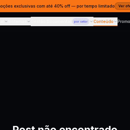
moções exclusivas com até 40% off — por tempo limitado
Ver of
al
Sistemas
Gestão Documental
Conteúdo
Prom
por setor
ITAL
SISTEMAS
CONTEÚDO
GESTÃO DOCUMENTAL
— POR SETOR
s Web
Gestão Documental
Blog
Para Advocacia
 e estratégia digital
ECM em nuvem para qualquer
Dicas, cases 
Prazos, ART e acesso por
setor
cliente
es Prontos
Cases
Sistema de Propostas
Para Clínicas
ntos para publicar
Projetos e res
Propostas que fecham
Prontuários CFM e LGPD
vendas
agem Web
Cursos
Para Contabilidade
· SSL · R$690/ano
Aprenda com 
AI Sommelier
SPED, ECF e portal por CNPJ
IA para lojas de vinho e spirits
Corporativo
Central de 
Para Construtoras
m domínio próprio
Documentação
ferramentas
ARTs, revisões e acesso no
Calcular ROI — AI
Grátis
canteiro
hatsApp & CRM
Sommelier
ndentes e chatbot
Veja o retorno em 30
segundos
 com IA
Post não encontrado
atsApp 24/7