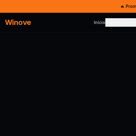
🔥 Pro
Winove
Início
Presença Digit
PRESENÇA DIG
Serviço
Sites, SEO
Templat
Sites pro
Hosped
5 GB SSD 
E-mail 
E-mail co
Chat W
Multi-ate
Chatbot
IA no Wh