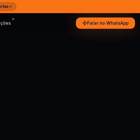
ertas
oções
Falar no WhatsApp
e tendências
ultados reais
especialistas
Ajuda
 e guias das