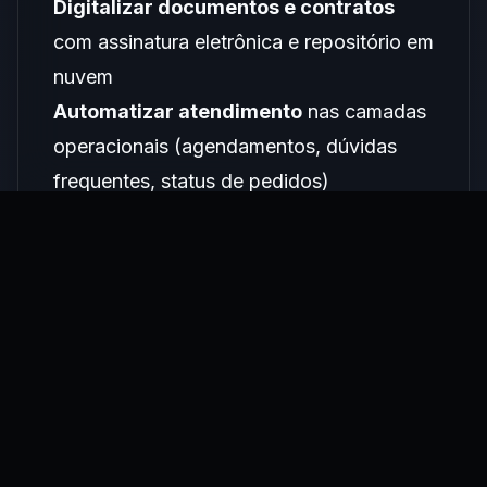
Digitalizar documentos e contratos
com assinatura eletrônica e repositório em
nuvem
Automatizar atendimento
nas camadas
operacionais (agendamentos, dúvidas
frequentes, status de pedidos)
Centralizar dados de clientes
em um
CRM que qualquer membro do time
acesse
Implementar por fases
, começando
onde a dor é maior e o impacto é mais
visível
Instituições que Funcionam Não São as
Que Têm Mais Recursos