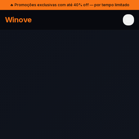
🔥 Promoções exclusivas com até 40% off — por tempo limitado
Winove