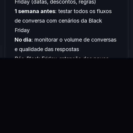
Friday (datas, descontos, regras)
1 semana antes
: testar todos os fluxos
de conversa com cenários da Black
Friday
No dia
: monitorar o volume de conversas
e qualidade das respostas
Pós-Black Friday: retenção dos novos
clientes
A Black Friday traz muitos clientes novos
que compraram pela primeira vez. O AI
Sommelier pode atuar no pós-venda para
converter esses compradores ocasionais
em clientes recorrentes:
Follow-up de satisfação após o