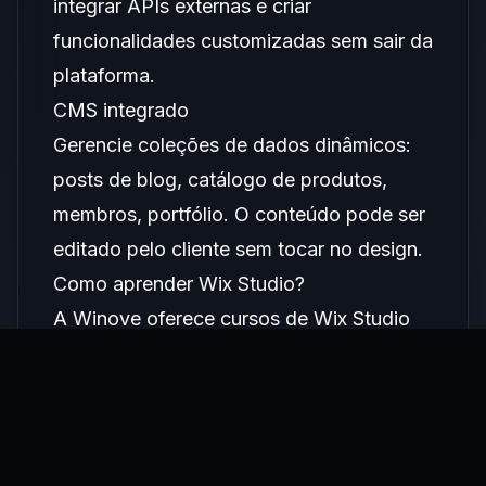
integrar APIs externas e criar
funcionalidades customizadas sem sair da
plataforma.
CMS integrado
Gerencie coleções de dados dinâmicos:
posts de blog, catálogo de produtos,
membros, portfólio. O conteúdo pode ser
editado pelo cliente sem tocar no design.
Como aprender Wix Studio?
A
Winove oferece cursos de Wix Studio
com Fernando Souza — parceiro oficial
Wix — do nível iniciante ao avançado. Os
cursos incluem certificado de conclusão e
acesso vitalício ao conteúdo atualizado.