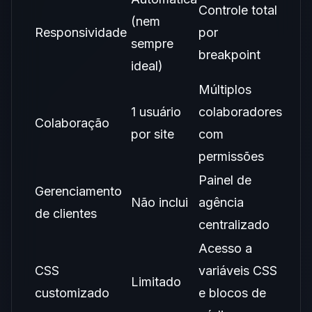
Controle total
(nem
Responsividade
por
sempre
breakpoint
ideal)
Múltiplos
1 usuário
colaboradores
Colaboração
por site
com
permissões
Painel de
Gerenciamento
Não inclui
agência
de clientes
centralizado
Acesso a
CSS
variáveis CSS
Limitado
customizado
e blocos de